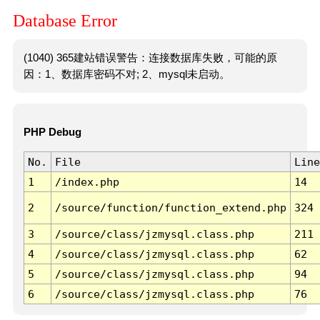
Database Error
(1040) 365建站错误警告：连接数据库失败，可能的原
因：1、数据库密码不对; 2、mysql未启动。
PHP Debug
No.
File
Line
1
/index.php
14
2
/source/function/function_extend.php
324
3
/source/class/jzmysql.class.php
211
4
/source/class/jzmysql.class.php
62
5
/source/class/jzmysql.class.php
94
6
/source/class/jzmysql.class.php
76