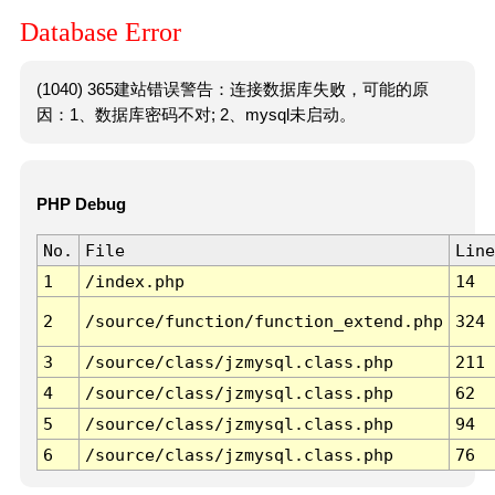
Database Error
(1040) 365建站错误警告：连接数据库失败，可能的原
因：1、数据库密码不对; 2、mysql未启动。
PHP Debug
No.
File
Line
1
/index.php
14
2
/source/function/function_extend.php
324
3
/source/class/jzmysql.class.php
211
4
/source/class/jzmysql.class.php
62
5
/source/class/jzmysql.class.php
94
6
/source/class/jzmysql.class.php
76