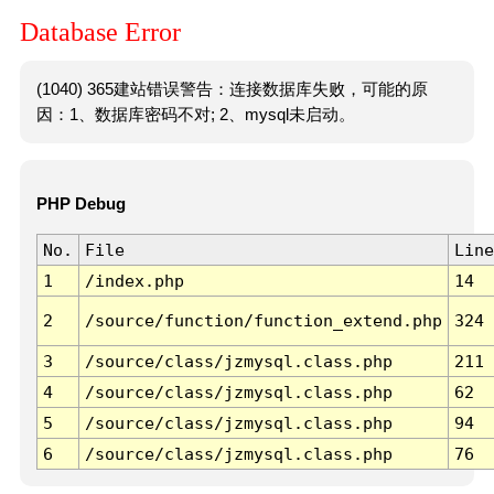
Database Error
(1040) 365建站错误警告：连接数据库失败，可能的原
因：1、数据库密码不对; 2、mysql未启动。
PHP Debug
No.
File
Line
1
/index.php
14
2
/source/function/function_extend.php
324
3
/source/class/jzmysql.class.php
211
4
/source/class/jzmysql.class.php
62
5
/source/class/jzmysql.class.php
94
6
/source/class/jzmysql.class.php
76