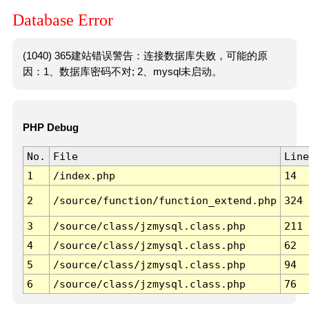
Database Error
(1040) 365建站错误警告：连接数据库失败，可能的原
因：1、数据库密码不对; 2、mysql未启动。
PHP Debug
No.
File
Line
1
/index.php
14
2
/source/function/function_extend.php
324
3
/source/class/jzmysql.class.php
211
4
/source/class/jzmysql.class.php
62
5
/source/class/jzmysql.class.php
94
6
/source/class/jzmysql.class.php
76