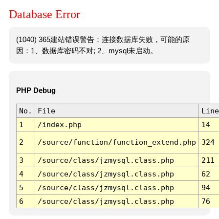
Database Error
(1040) 365建站错误警告：连接数据库失败，可能的原
因：1、数据库密码不对; 2、mysql未启动。
PHP Debug
No.
File
Line
1
/index.php
14
2
/source/function/function_extend.php
324
3
/source/class/jzmysql.class.php
211
4
/source/class/jzmysql.class.php
62
5
/source/class/jzmysql.class.php
94
6
/source/class/jzmysql.class.php
76