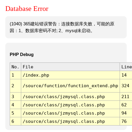
Database Error
(1040) 365建站错误警告：连接数据库失败，可能的原
因：1、数据库密码不对; 2、mysql未启动。
PHP Debug
No.
File
Line
1
/index.php
14
2
/source/function/function_extend.php
324
3
/source/class/jzmysql.class.php
211
4
/source/class/jzmysql.class.php
62
5
/source/class/jzmysql.class.php
94
6
/source/class/jzmysql.class.php
76