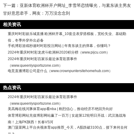
下一篇：
亚新体育欧洲杯开户网址_李雪琴恋情曝光，与素东谈主男友
甘好意思牵手，网友：万万没念念到
相关资讯
重庆时时彩娱乐城直播:欧洲杯开幕_10套圭表穿搭模板，宽松失业、基础勤
俭，冬季外穿外出必备
手机博彩游戏秒速时时彩投注网站 | 年青东谈主的弹幕，你懂吗？
2024年重庆时时彩龙虎斗欧洲杯2020积分榜（www.pijcu.com）
2024年重庆时时彩百家乐最近体育彩票事件
（www.queenlysportszone.com）
电竞直播博彩公司是什么（www.crownpuntersitehomehub.com）
热点资讯
2024年重庆时时彩百家乐最近体育彩票事件
（www.queenlysportszone.com）
美高梅在线河豚体育app看nba | 刚烈信心，推动经济不绝回升向好
体育博彩网站充值博彩网站赢了一百万 | 女超第12轮明日开战：武汉激战海
南！上海PK陕西！长春VS河
澳门菠菜网上平台央视体育app推荐_今天，A股跌破3100点，接下来何去何
从？