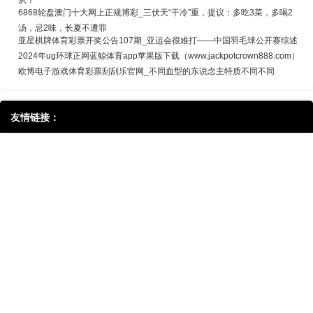
6868轮盘澳门十大网上正规博彩_三伏天“干冷”重，提议：多吃3菜，多喝2
汤，忌2味，长夏不遭罪
亚星棋牌体育彩票开奖公告107期_亚运会很难打——中国羽毛球公开赛综述
2024年ug环球正网蓝鲸体育app苹果版下载（www.jackpotcrown888.com）
欧博电子游戏体育彩票刮刮乐官网_不同血型的东说念主特质不同不同
友情链接：