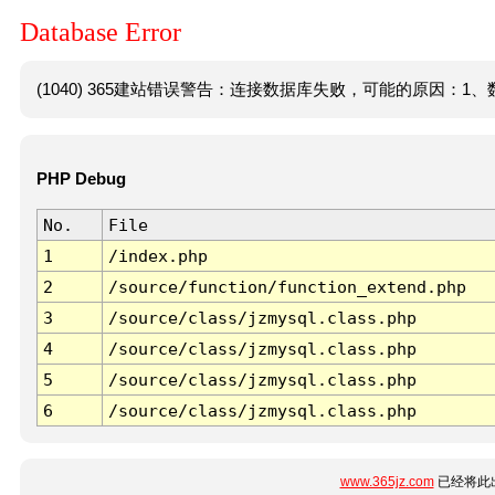
Database Error
(1040) 365建站错误警告：连接数据库失败，可能的原因：1、数
PHP Debug
No.
File
1
/index.php
2
/source/function/function_extend.php
3
/source/class/jzmysql.class.php
4
/source/class/jzmysql.class.php
5
/source/class/jzmysql.class.php
6
/source/class/jzmysql.class.php
www.365jz.com
已经将此