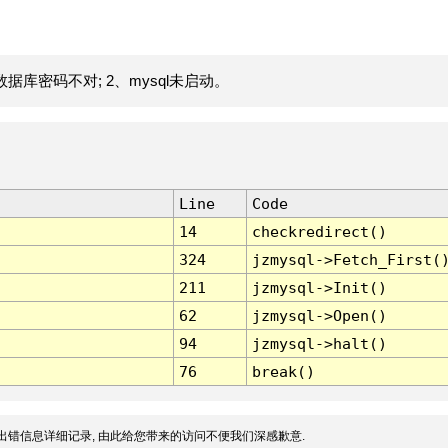
据库密码不对; 2、mysql未启动。
Line
Code
14
checkredirect()
324
jzmysql->Fetch_First(
211
jzmysql->Init()
62
jzmysql->Open()
94
jzmysql->halt()
76
break()
出错信息详细记录, 由此给您带来的访问不便我们深感歉意.