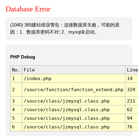
Database Error
(1040) 365建站错误警告：连接数据库失败，可能的原
因：1、数据库密码不对; 2、mysql未启动。
PHP Debug
No.
File
Line
1
/index.php
14
2
/source/function/function_extend.php
324
3
/source/class/jzmysql.class.php
211
4
/source/class/jzmysql.class.php
62
5
/source/class/jzmysql.class.php
94
6
/source/class/jzmysql.class.php
76