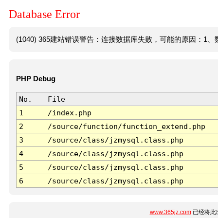
Database Error
(1040) 365建站错误警告：连接数据库失败，可能的原因：1、数
PHP Debug
No.
File
1
/index.php
2
/source/function/function_extend.php
3
/source/class/jzmysql.class.php
4
/source/class/jzmysql.class.php
5
/source/class/jzmysql.class.php
6
/source/class/jzmysql.class.php
www.365jz.com
已经将此