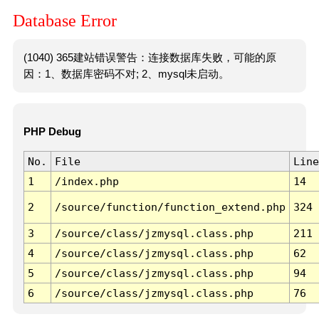
Database Error
(1040) 365建站错误警告：连接数据库失败，可能的原
因：1、数据库密码不对; 2、mysql未启动。
PHP Debug
No.
File
Line
1
/index.php
14
2
/source/function/function_extend.php
324
3
/source/class/jzmysql.class.php
211
4
/source/class/jzmysql.class.php
62
5
/source/class/jzmysql.class.php
94
6
/source/class/jzmysql.class.php
76