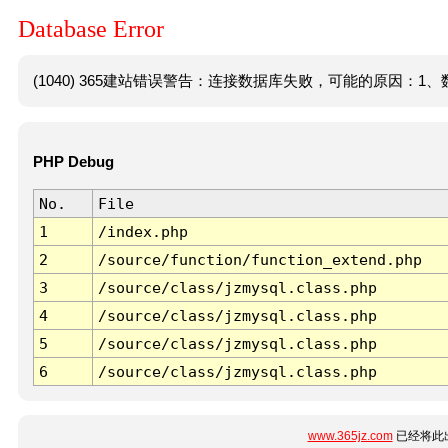
Database Error
(1040) 365建站错误警告：连接数据库失败，可能的原因：1、数
PHP Debug
No.
File
1
/index.php
2
/source/function/function_extend.php
3
/source/class/jzmysql.class.php
4
/source/class/jzmysql.class.php
5
/source/class/jzmysql.class.php
6
/source/class/jzmysql.class.php
www.365jz.com
已经将此