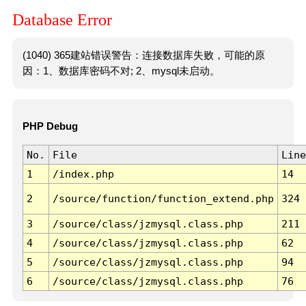
Database Error
(1040) 365建站错误警告：连接数据库失败，可能的原
因：1、数据库密码不对; 2、mysql未启动。
PHP Debug
No.
File
Line
1
/index.php
14
2
/source/function/function_extend.php
324
3
/source/class/jzmysql.class.php
211
4
/source/class/jzmysql.class.php
62
5
/source/class/jzmysql.class.php
94
6
/source/class/jzmysql.class.php
76