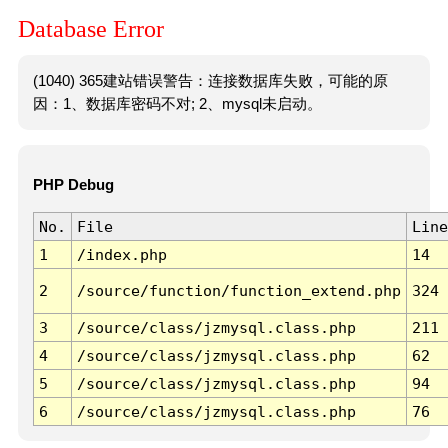
Database Error
(1040) 365建站错误警告：连接数据库失败，可能的原
因：1、数据库密码不对; 2、mysql未启动。
PHP Debug
No.
File
Line
1
/index.php
14
2
/source/function/function_extend.php
324
3
/source/class/jzmysql.class.php
211
4
/source/class/jzmysql.class.php
62
5
/source/class/jzmysql.class.php
94
6
/source/class/jzmysql.class.php
76