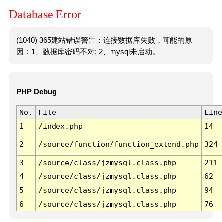
Database Error
(1040) 365建站错误警告：连接数据库失败，可能的原
因：1、数据库密码不对; 2、mysql未启动。
PHP Debug
No.
File
Line
1
/index.php
14
2
/source/function/function_extend.php
324
3
/source/class/jzmysql.class.php
211
4
/source/class/jzmysql.class.php
62
5
/source/class/jzmysql.class.php
94
6
/source/class/jzmysql.class.php
76