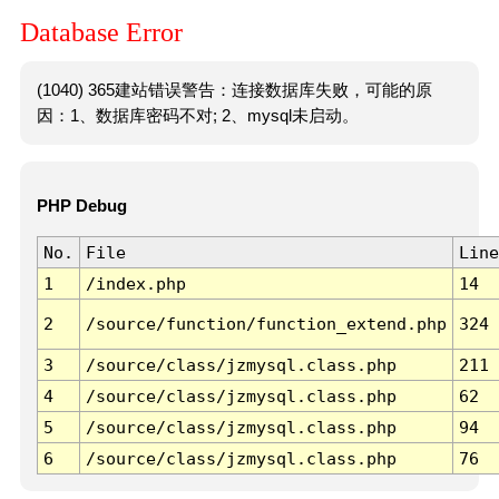
Database Error
(1040) 365建站错误警告：连接数据库失败，可能的原
因：1、数据库密码不对; 2、mysql未启动。
PHP Debug
No.
File
Line
1
/index.php
14
2
/source/function/function_extend.php
324
3
/source/class/jzmysql.class.php
211
4
/source/class/jzmysql.class.php
62
5
/source/class/jzmysql.class.php
94
6
/source/class/jzmysql.class.php
76